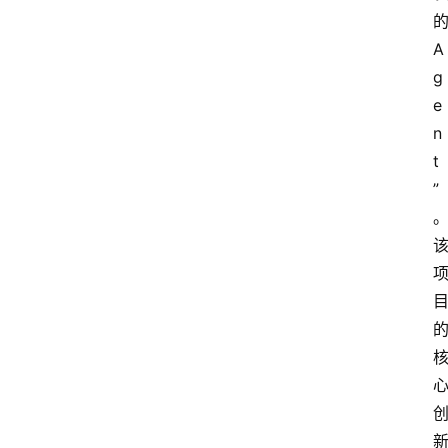
的
A
g
e
n
t
”