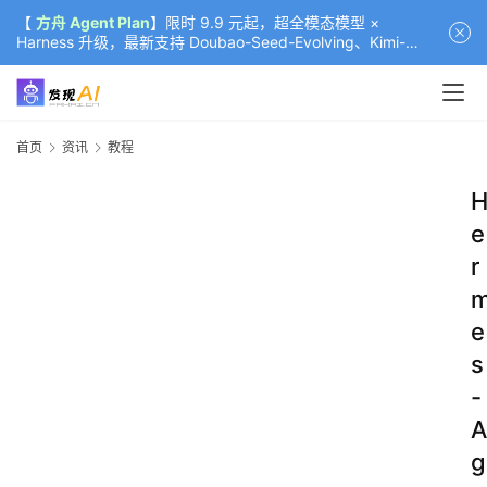
【
方舟 Agent Plan
】限时 9.9 元起，超全模态模型 ×
Harness 升级，最新支持 Doubao-Seed-Evolving、Kimi-
K3（部分）、GLM-5.2
首页
资讯
教程
e
r
e
s
-
A
g