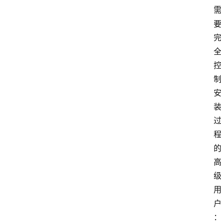
讯
A
i
快
讯
专
题
登录
提
示
词